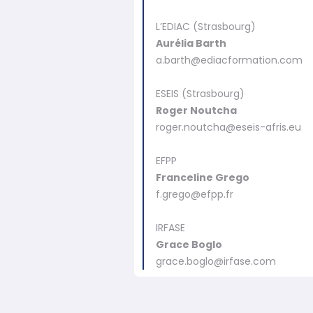
L’EDIAC (Strasbourg)
Aurélia Barth
a.barth@ediacformation.com
ESEIS (Strasbourg)
Roger Noutcha
roger.noutcha@eseis-afris.eu
EFPP
Franceline Grego
f.grego@efpp.fr
IRFASE
Grace Boglo
grace.boglo@irfase.com