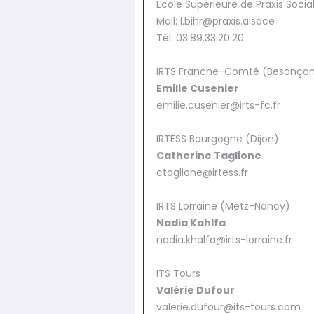
Ecole Supérieure de Praxis Socia
M
ail: l.bihr@praxis.alsace
Tél: 03.89.33.20.20
IRTS Franche-Comté (Besanço
Emilie Cusenier
emilie.cusenier@irts-fc.fr
‍IRTESS Bourgogne (Dijon)
Catherine Taglione
ctaglione@irtess.fr
IRTS Lorraine (Metz-Nancy)
Nadia Kahlfa
nadia.khalfa@irts-lorraine.fr
ITS Tours
Valérie Dufour
valerie.dufour@its-tours.com